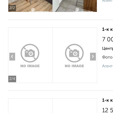
Агент
2
/2
1-к 
7 0
Центр
‹
›
Фото 
Агент
2
/4
1-к 
12 