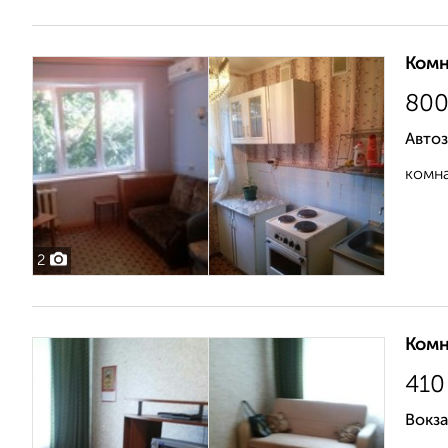
Комн
80
Автоз
комна
2
Комн
410
Вокза