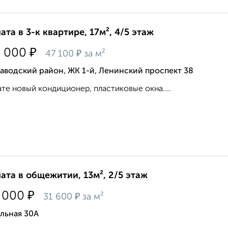
ата в 3-к квартире, 17м², 4/5 этаж
₽
0 000
₽
47 100
за м²
аводский район, ЖК 1-й, Ленинский проспект 38
те новый кондиционер, пластиковые окна....
ата в общежитии, 13м², 2/5 этаж
₽
 000
₽
31 600
за м²
льная 30А