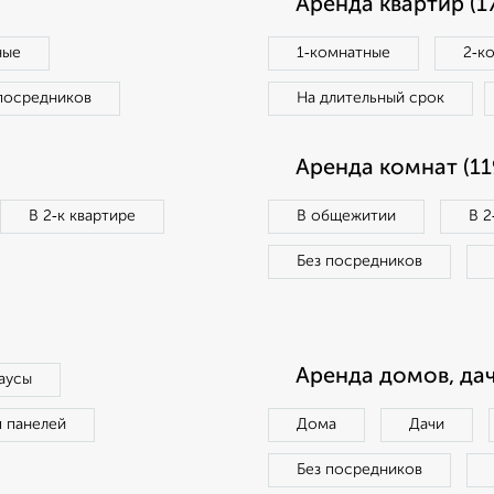
Аренда квартир (1
ные
1‑комнатные
2‑к
посредников
На длительный срок
Аренда комнат (11
В 2‑к квартире
В общежитии
В 2
Без посредников
Аренда домов, дач
аусы
п панелей
Дома
Дачи
Без посредников