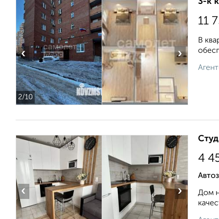
3-к 
11 
В ква
обесп
‹
›
Агент
2
/10
Студ
4 4
Автоз
‹
›
Дом н
качес