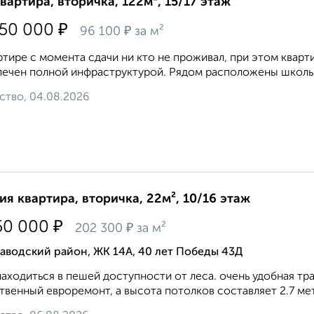
квартира, вторичка, 122м², 15/17 этаж
₽
750 000
₽
96 100
за м²
ртире с момента сдачи ни кто не проживал, при этом кварт
ечен полной инфраструктурой. Рядом расположены школы, д
ство, 04.08.2026
ия квартира, вторичка, 22м², 10/16 этаж
₽
50 000
₽
202 300
за м²
аводский район, ЖК 14А, 40 лет Победы 43Д
аходиться в пешей доступности от леса. очень удобная тр
твенный евроремонт, а высота потолков составляет 2.7 метр