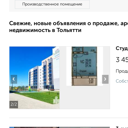
Производственное помещение
Свежие, новые объявления о продаже, а
недвижимость в Тольятти
Студ
3 4
Прода
‹
›
Собст
2
/2