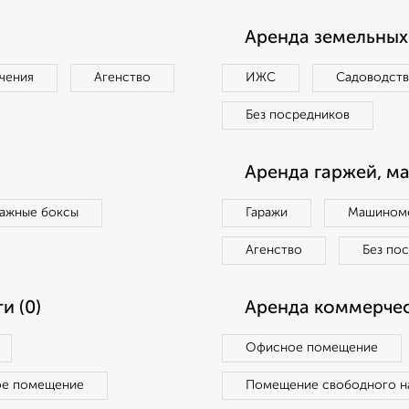
Аренда земельных 
чения
Агенство
ИЖС
Садоводст
Без посредников
Аренда гаржей, м
ражные боксы
Гаражи
Машиноме
Агенство
Без по
и (0)
Аренда коммерчес
Офисное помещение
ое помещение
Помещение свободного н