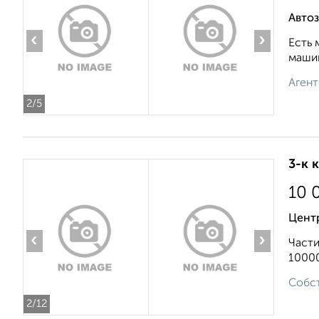
Автоз
‹
›
Есть 
машин
Агент
2
/5
3-к 
10 
Центр
‹
›
Части
10000
Собст
2
/12