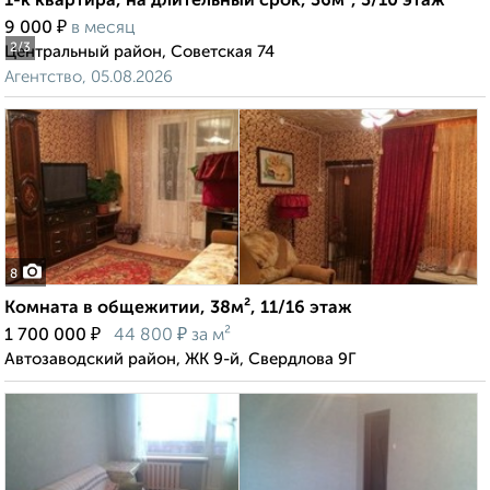
1-к квартира, на длительный срок, 36м², 3/10 этаж
₽
9 000
в месяц
2
/3
Центральный район, Советская 74
Агентство, 05.08.2026
8
Комната в общежитии, 38м², 11/16 этаж
₽
₽
1 700 000
44 800
за м²
Автозаводский район, ЖК 9-й, Свердлова 9Г