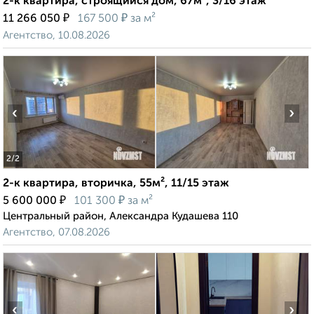
2-к квартира, строящийся дом, 67м², 3/16 этаж
₽
₽
11 266 050
167 500
за м²
Агентство, 10.08.2026
‹
›
2
/2
2-к квартира, вторичка, 55м², 11/15 этаж
₽
₽
5 600 000
101 300
за м²
Центральный район, Александра Кудашева 110
Агентство, 07.08.2026
‹
›