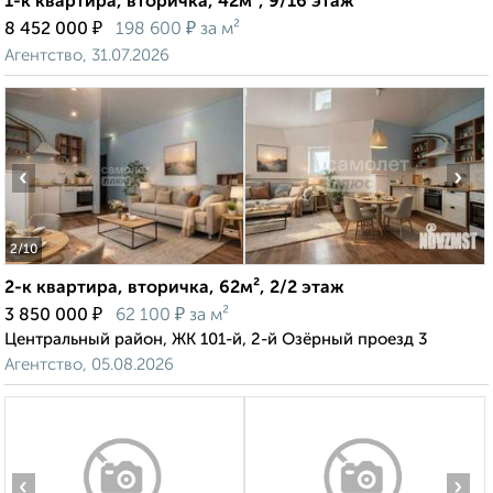
1-к квартира, вторичка, 42м², 9/16 этаж
₽
₽
8 452 000
198 600
за м²
Агентство, 31.07.2026
‹
›
2
/10
2-к квартира, вторичка, 62м², 2/2 этаж
₽
₽
3 850 000
62 100
за м²
Центральный район, ЖК 101-й, 2-й Озёрный проезд 3
Агентство, 05.08.2026
‹
›