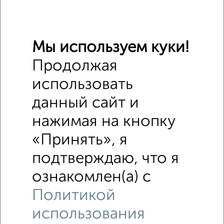
Мы используем куки!
Продолжая
использовать
данный сайт и
нажимая на кнопку
«Принять», я
подтверждаю, что я
ознакомлен(а) с
Политикой
Рядом, с меньшей ценой
Недалеко от бульвар 50 лет Октября 73 с ценой ниже
использования