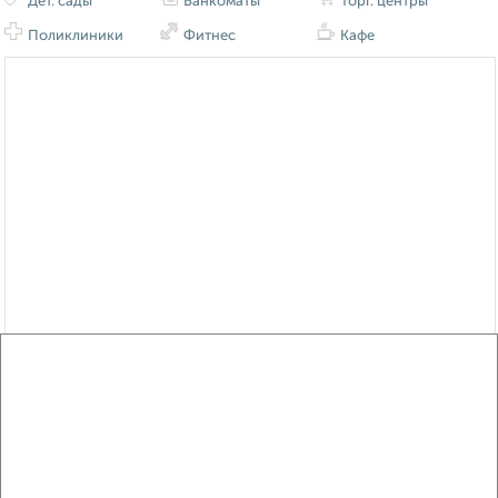
Дет. сады
Банкоматы
Торг. центры
Поликлиники
Фитнес
Кафе