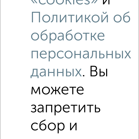
«cookies»
и
Политикой об
3
обработке
Комната в 2-к квартире, на длительный срок, 18м², 3/5
этаж
персональных
₽
4 500
в месяц
Центральный район, Горького 53
Собственник, 15.08.2022
данных
. Вы
можете
запретить
сбор и
3
Комната в 2-к квартире, на длительный срок, 15м², 3/5
этаж