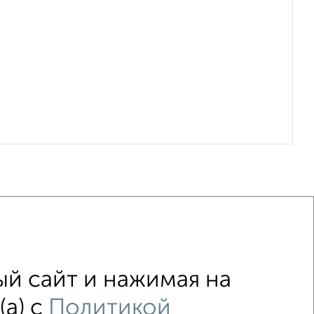
й сайт и нажимая на
з посредников
С мебелью
(а) с
Политикой