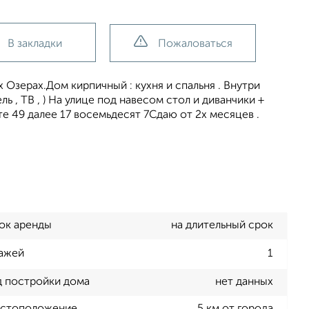
В закладки
Пожаловаться
Озерах.Дом кирпичный : кухня и спальня . Внутри
ь , ТВ , ) На улице под навесом стол и диванчики +
ите 49 далее 17 восемьдесят 7Сдаю от 2х месяцев .
ок аренды
на длительный срок
ажей
1
д постройки дома
нет данных