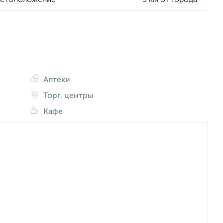
стоположение
5 км от города
Аптеки
Торг. центры
Кафе