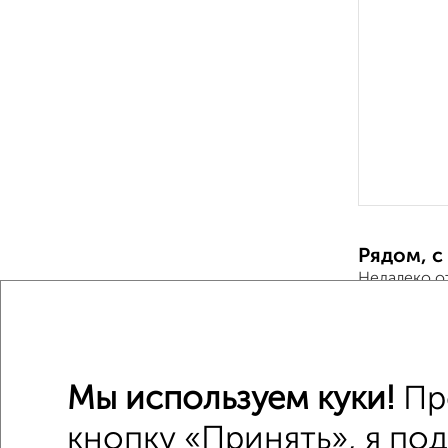
Рядом, с
Недалеко о
Дачи
Поиск по с
Мы используем куки!
Пр
Комсомо
кнопку «Принять», я по