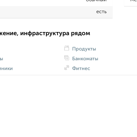
обычный
Ме
есть
жение, инфраструктура рядом
Продукты
ды
Банкоматы
иники
Фитнес