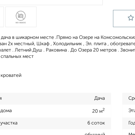
дача в шикарном месте .Прямо на Озере на Комсомольских 
ан 2х местный, Шкаф , Холодильник , Эл. плита , обогревател
уалет . Летний Душ . Раковина . До Озера 20 метров . Звон
 спальных мест
 кроватей
я
Дача
Ср
2
 дома
Эт
20 м
участка
6 соток
Го