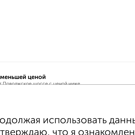
 меньшей ценой
т Поволжское шоссе с ценой ниже
хожим параметрам:
одолжая использовать данны
льский район
на улице Поволжское шоссе
бе
дтверждаю, что я ознакомлен