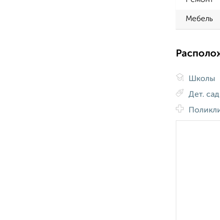
Ремонт
Мебель
Располо
Школы
Дет. са
Поликл