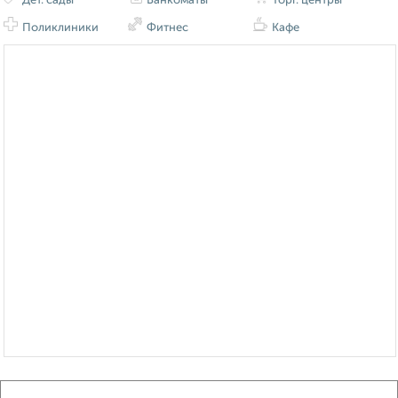
Дет. сады
Банкоматы
Торг. центры
Поликлиники
Фитнес
Кафе