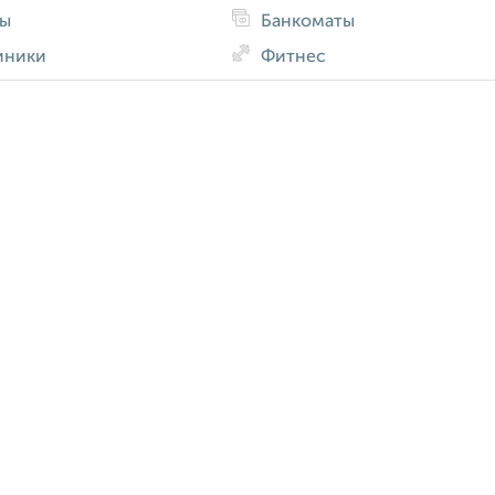
ды
Банкоматы
иники
Фитнес