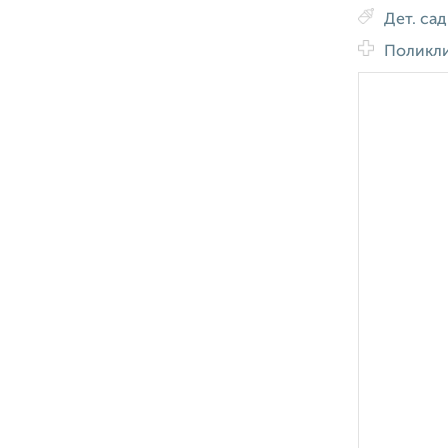
Дет. са
Поликл