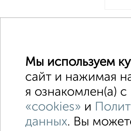
Рядом, с
Недалеко о
Дачи
Мы используем ку
Поиск по с
Централ
сайт и нажимая н
Со стир
я ознакомлен(а) с
С конди
«cookies»
и
Полит
площадь
данных
. Вы может
Большой