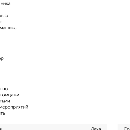
хника
овка
к
 машина
ер
а
ьно
итомцами
тьми
мероприятий
ть
я
Дача
Ср