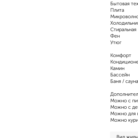
Бытовая те
Плита
Микроволн
Холодильни
Стиральная
Фен
Утюг
Комфорт
Кондицион
Камин
Бассейн
Баня / саун
Дополнител
Можно с п
Можно с де
Можно для 
Можно кури
Вид жиль