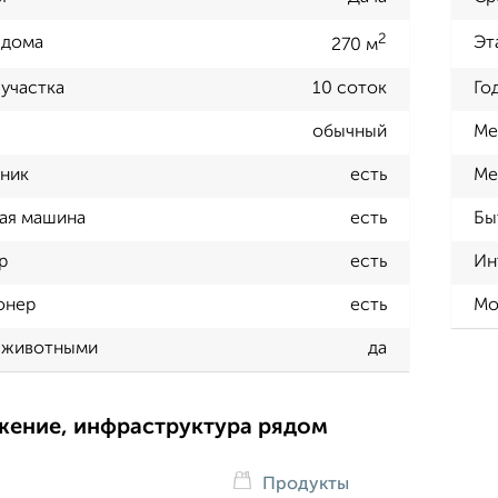
2
 дома
Эт
270 м
участка
10 соток
Го
обычный
Ме
ник
есть
Ме
ая машина
есть
Бы
р
есть
Ин
онер
есть
Мо
 животными
да
жение, инфраструктура рядом
Продукты