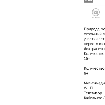
Природа, хо
огромный вы
участки ест
первого вз
без граничны
Количество
16+
Количество
8+
Мультимеди
Wi-Fi
Телевизор
Кабельное 