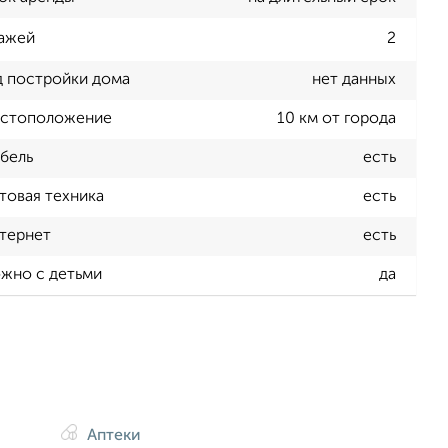
ажей
2
д постройки дома
нет данных
стоположение
10 км от города
бель
есть
товая техника
есть
тернет
есть
жно с детьми
да
Аптеки