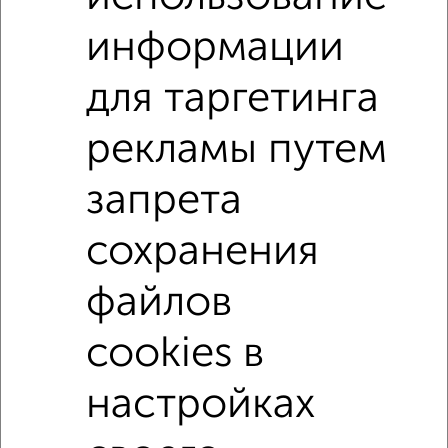
информации
Дачи
Поиск по схожим параметрам:
для таргетинга
без посредников
С холодильником
С мебелью
рекламы путем
С бытовой техникой
С телевизором
запрета
Можно с ребенком
Можно с животными
Двухэтажные
Цена до 4 000 руб.
сохранения
площадью от 120 м²
Дача с участком 10 соток
файлов
В пригороде
на расстоянии до 10 км от города
cookies в
Большой дом
С газом
С баней
С сауной
настройках
↑ НАВЕРХ К МЕНЮ