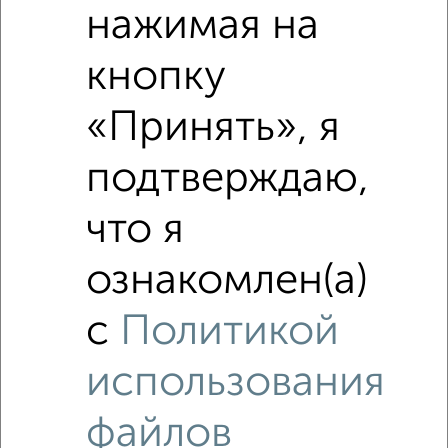
нажимая на
кнопку
«Принять», я
Похожие предложения рядом
Дачи недалеко от
подтверждаю,
что я
ознакомлен(а)
с
Политикой
использования
файлов